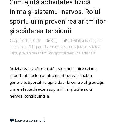
Cum ajută activitatea fizică
inima și sistemul nervos. Rolul
sportului în prevenirea aritmiilor
și scăderea tensiunii
aprilie 19, 2026
Blog
activitatea fizica ajuta
inima
,
beneficii sport sistem nervos
,
cum ajuta activitatea
fizica
,
prevenirea aritmiilor
,
sport si tensiune arteriala
Activitatea fizică regulată este unul dintre cei mai
importanți factori pentru menținerea sănătății
generale. Sportul nu ajută doar la controlul greutății,
ci are efecte directe asupra inimii și sistemului
nervos, contribuind la
Read More...
Leave a comment