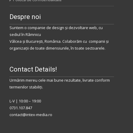
Despre noi
Suntem o companie de design și dezvoltare web, cu
sediul
în
Râmnicu
Vâlcea
și
București
,
România
.
Colaborăm
cu companii și
organizații de toate dimensiunile, în toate sectoarele.
Contact Details!
Urmărim mereu cele mai bune rezultate, livrate conform
termenilor stabiliţi.
L-V | 10:00 – 19:00
0731.107.847
contact@intex-media.ro