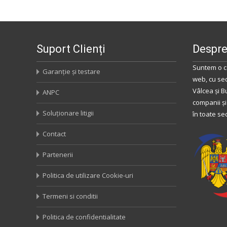
Suport Clienți
Despre
Suntem o c
Garanție și testare
web, cu se
Vâlcea
și
B
ANPC
companii și
Soluționare litigii
în toate se
Contact
Partenerii
Politica de utilizare Cookie-uri
Termeni si conditii
Politica de confidentialitate