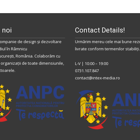
 noi
Contact Details!
ompanie de design și dezvoltare
Urmărim mereu cele mai bune rezu
diul
în
Râmnicu
livrate conform termenilor stabiliţi.
ucurești
,
România
.
Colaborăm
cu
 organizații de toate dimensiunile,
L-V | 10:00 – 19:00
ctoarele.
0731.107.847
contact@intex-media.ro