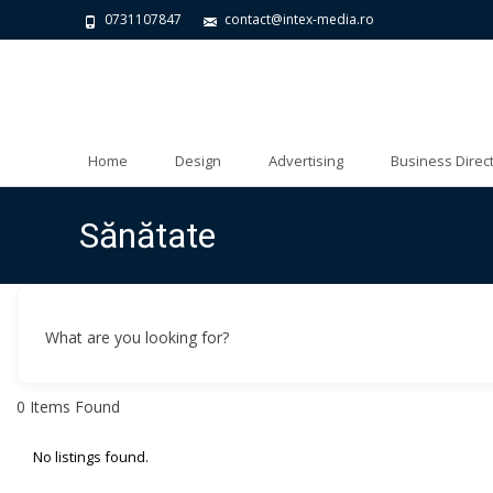
0731107847
contact@intex-media.ro
Skip to content
Home
Design
Advertising
Business Direc
Sănătate
What are you looking for?
0
Items Found
No listings found.