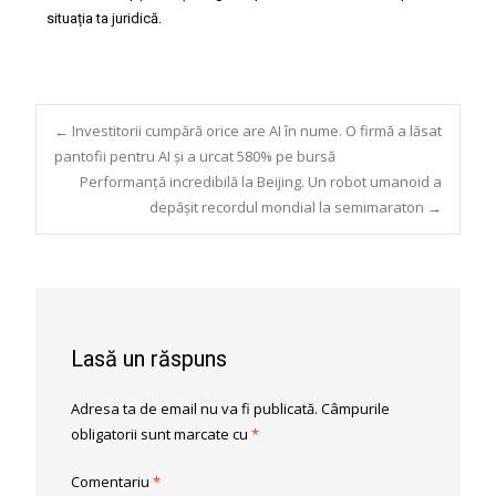
situația ta juridică.
←
Investitorii cumpără orice are AI în nume. O firmă a lăsat
pantofii pentru AI și a urcat 580% pe bursă
Performanță incredibilă la Beijing. Un robot umanoid a
depășit recordul mondial la semimaraton
→
Lasă un răspuns
Adresa ta de email nu va fi publicată.
Câmpurile
obligatorii sunt marcate cu
*
Comentariu
*