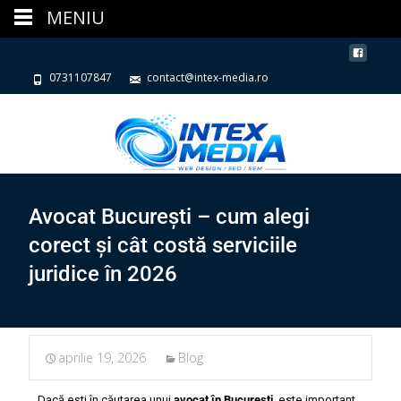
MENIU
0731107847
contact@intex-media.ro
Avocat București – cum alegi
corect și cât costă serviciile
juridice în 2026
aprilie 19, 2026
Blog
Dacă ești în căutarea unui
avocat în București
, este important