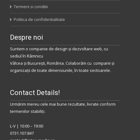
Termeni si conditii
Politica de confidentialitate
Despre noi
Suntem o companie de design și dezvoltare web, cu
sediul
în
Râmnicu
Vâlcea
și
București
,
România
.
Colaborăm
cu companii și
organizații de toate dimensiunile, în toate sectoarele.
Contact Details!
Urmărim mereu cele mai bune rezultate, livrate conform
termenilor stabiliţi.
L-V | 10:00 – 19:00
0731.107.847