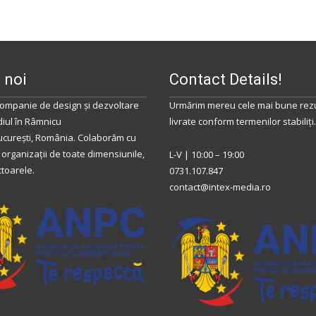
 noi
Contact Details!
ompanie de design și dezvoltare
Urmărim mereu cele mai bune rezu
diul
în
Râmnicu
livrate conform termenilor stabiliţi.
ucurești
,
România
.
Colaborăm
cu
 organizații de toate dimensiunile,
L-V | 10:00 – 19:00
ctoarele.
0731.107.847
contact@intex-media.ro