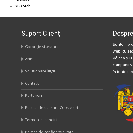
SEO tech
Suport Clienți
Despre
Suntem o c
Garanție și testare
web, cu se
Vâlcea
și
B
ANPC
companii și
Soluționare litigii
în toate se
Contact
Partenerii
Politica de utilizare Cookie-uri
Termeni si conditii
Politica de confidentialitate