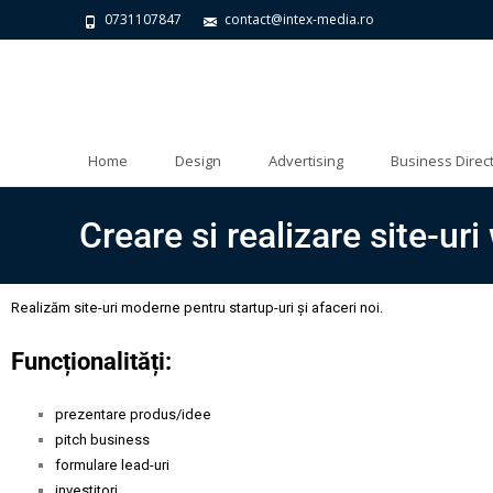
0731107847
contact@intex-media.ro
Home
Design
Advertising
Business Direc
Creare si realizare site-ur
Realizăm site-uri moderne pentru startup-uri și afaceri noi.
Funcționalități:
prezentare produs/idee
pitch business
formulare lead-uri
investitori