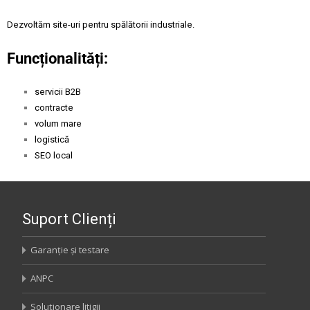
Dezvoltăm site-uri pentru spălătorii industriale.
Funcționalități:
servicii B2B
contracte
volum mare
logistică
SEO local
Suport Clienți
Garanție și testare
ANPC
Soluționare litigii