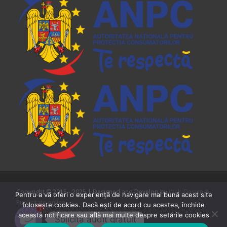
Copyright © 2015 - 2025 | Designed and Develop by
Web Design &
Pentru a vă oferi o experiență de navigare mai bună acest site
Publicitate online
folosește cookies. Dacă ești de acord cu acestea, închide
1
această notificare sau află mai multe despre setările cookies
Solicita audit gratuit