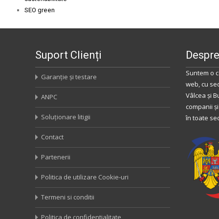
SEO green
Suport Clienți
Despre
Suntem o c
Garanție și testare
web, cu se
Vâlcea
și
B
ANPC
companii și
Soluționare litigii
în toate se
Contact
Partenerii
Politica de utilizare Cookie-uri
Termeni si conditii
Politica de confidentialitate