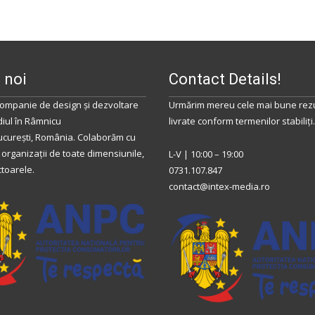
 noi
Contact Details!
ompanie de design și dezvoltare
Urmărim mereu cele mai bune rezu
diul
în
Râmnicu
livrate conform termenilor stabiliţi.
ucurești
,
România
.
Colaborăm
cu
 organizații de toate dimensiunile,
L-V | 10:00 – 19:00
ctoarele.
0731.107.847
contact@intex-media.ro