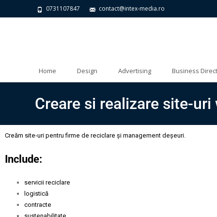
0731107847
contact@intex-media.ro
Home
Design
Advertising
Business Direc
Creare si realizare site-ur
Creăm site-uri pentru firme de reciclare și management deșeuri.
Include:
servicii reciclare
logistică
contracte
sustenabilitate