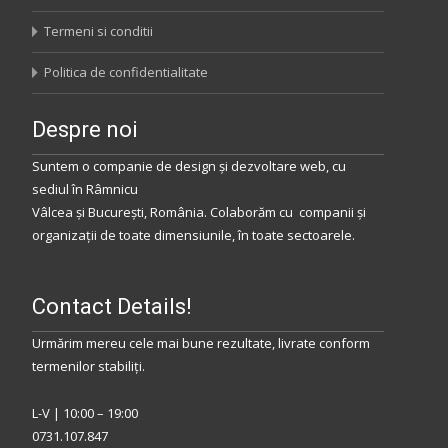
Termeni si conditii
Politica de confidentialitate
Despre noi
Suntem o companie de design și dezvoltare web, cu
sediul
în
Râmnicu
Vâlcea
și
București
,
România
.
Colaborăm
cu companii și
organizații de toate dimensiunile, în toate sectoarele.
Contact Details!
Urmărim mereu cele mai bune rezultate, livrate conform
termenilor stabiliţi.
L-V | 10:00 – 19:00
0731.107.847