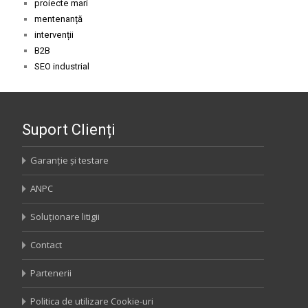
proiecte mari
mentenanță
intervenții
B2B
SEO industrial
Suport Clienți
Garanție și testare
ANPC
Soluționare litigii
Contact
Partenerii
Politica de utilizare Cookie-uri