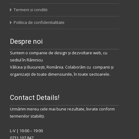
Termeni si conditii
Politica de confidentialitate
Despre noi
Suntem o companie de design și dezvoltare web, cu
sediul
în
Râmnicu
Vâlcea
și
București
,
România
.
Colaborăm
cu companii și
organizații de toate dimensiunile, în toate sectoarele.
Contact Details!
Urmărim mereu cele mai bune rezultate, livrate conform
termenilor stabiliţi.
L-V | 10:00 – 19:00
0731.107.847