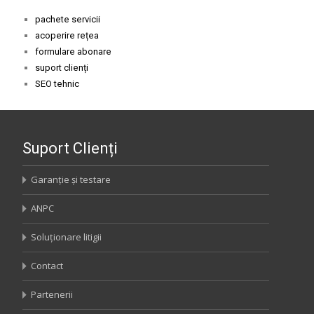
pachete servicii
acoperire rețea
formulare abonare
suport clienți
SEO tehnic
Suport Clienți
Garanție și testare
ANPC
Soluționare litigii
Contact
Partenerii