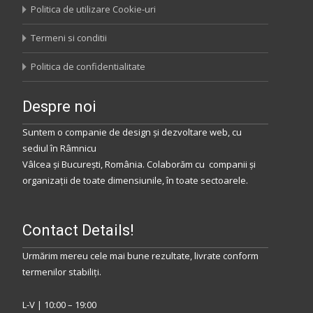
Politica de utilizare Cookie-uri
Termeni si conditii
Politica de confidentialitate
Despre noi
Suntem o companie de design și dezvoltare web, cu
sediul
în
Râmnicu
Vâlcea
și
București
,
România
.
Colaborăm
cu companii și
organizații de toate dimensiunile, în toate sectoarele.
Contact Details!
Urmărim mereu cele mai bune rezultate, livrate conform
termenilor stabiliţi.
L-V | 10:00 – 19:00