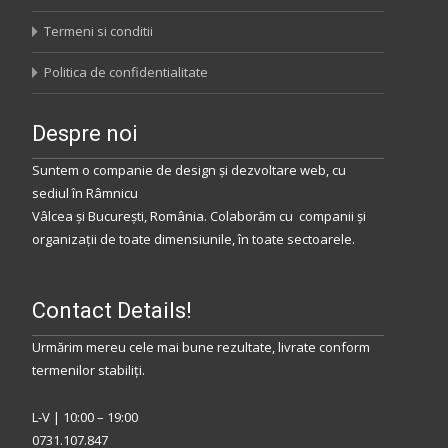
Termeni si conditii
Politica de confidentialitate
Despre noi
Suntem o companie de design și dezvoltare web, cu
sediul
în
Râmnicu
Vâlcea
și
București
,
România
.
Colaborăm
cu companii și
organizații de toate dimensiunile, în toate sectoarele.
Contact Details!
Urmărim mereu cele mai bune rezultate, livrate conform
termenilor stabiliţi.
L-V | 10:00 – 19:00
0731.107.847