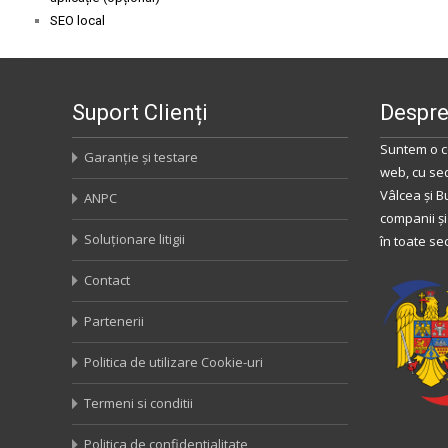
SEO local
Suport Clienți
Despre
Suntem o c
Garanție și testare
web, cu se
Vâlcea
și
B
ANPC
companii și
Soluționare litigii
în toate se
Contact
Partenerii
Politica de utilizare Cookie-uri
Termeni si conditii
Politica de confidentialitate