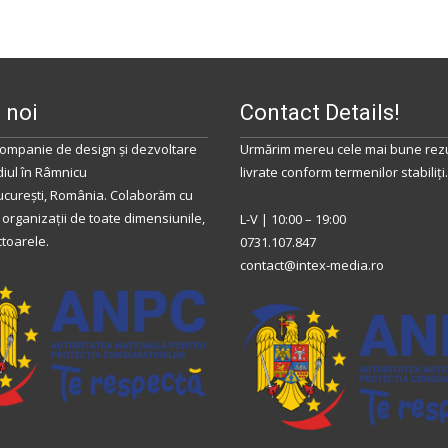
 noi
Contact Details!
ompanie de design și dezvoltare
Urmărim mereu cele mai bune rezu
diul
în
Râmnicu
livrate conform termenilor stabiliţi.
ucurești
,
România
.
Colaborăm
cu
 organizații de toate dimensiunile,
L-V | 10:00 – 19:00
ctoarele.
0731.107.847
contact@intex-media.ro