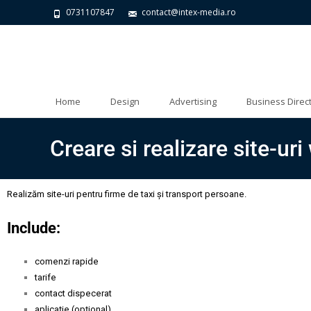
0731107847
contact@intex-media.ro
Home
Design
Advertising
Business Direc
Creare si realizare site-ur
Realizăm site-uri pentru firme de taxi și transport persoane.
Include:
comenzi rapide
tarife
contact dispecerat
aplicație (opțional)