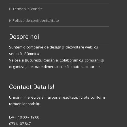
Termeni si conditii
Politica de confidentialitate
Despre noi
Suntem o companie de design și dezvoltare web, cu
sediul
în
Râmnicu
Vâlcea
și
București
,
România
.
Colaborăm
cu companii și
organizații de toate dimensiunile, în toate sectoarele.
Contact Details!
Urmărim mereu cele mai bune rezultate, livrate conform
termenilor stabiliţi.
L-V | 10:00 – 19:00
0731.107.847