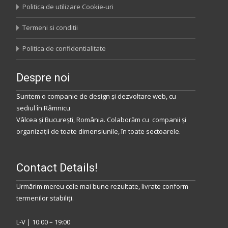
Politica de utilizare Cookie-uri
Termeni si conditii
Politica de confidentialitate
Despre noi
Suntem o companie de design și dezvoltare web, cu
sediul
în
Râmnicu
Vâlcea
și
București
,
România
.
Colaborăm
cu companii și
organizații de toate dimensiunile, în toate sectoarele.
Contact Details!
Urmărim mereu cele mai bune rezultate, livrate conform
termenilor stabiliţi.
L-V | 10:00 – 19:00