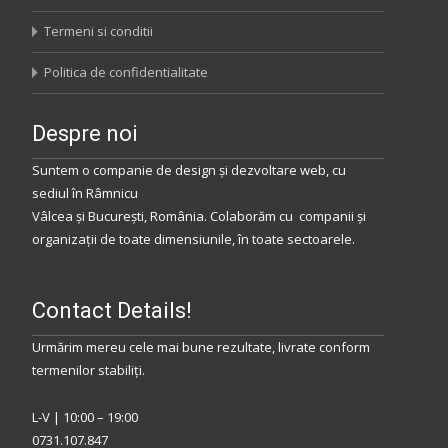
Termeni si conditii
Politica de confidentialitate
Despre noi
Suntem o companie de design și dezvoltare web, cu
sediul
în
Râmnicu
Vâlcea
și
București
,
România
.
Colaborăm
cu companii și
organizații de toate dimensiunile, în toate sectoarele.
Contact Details!
Urmărim mereu cele mai bune rezultate, livrate conform
termenilor stabiliţi.
L-V | 10:00 – 19:00
0731.107.847