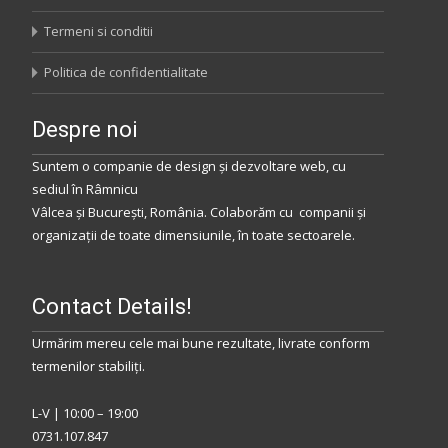
Termeni si conditii
Politica de confidentialitate
Despre noi
Suntem o companie de design și dezvoltare web, cu
sediul
în
Râmnicu
Vâlcea
și
București
,
România
.
Colaborăm
cu companii și
organizații de toate dimensiunile, în toate sectoarele.
Contact Details!
Urmărim mereu cele mai bune rezultate, livrate conform
termenilor stabiliţi.
L-V | 10:00 – 19:00
0731.107.847