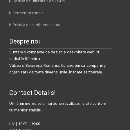
Politica de utilizare Cookie-uri
Termeni si conditii
Politica de confidentialitate
Despre noi
Suntem o companie de design și dezvoltare web, cu
sediul
în
Râmnicu
Vâlcea
și
București
,
România
.
Colaborăm
cu companii și
organizații de toate dimensiunile, în toate sectoarele.
Contact Details!
Urmărim mereu cele mai bune rezultate, livrate conform
termenilor stabiliţi.
L-V | 10:00 – 19:00