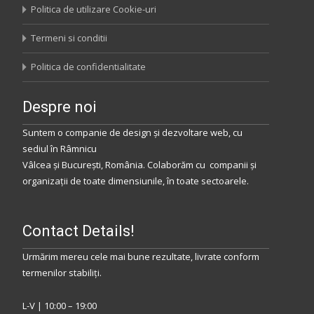
Politica de utilizare Cookie-uri
Termeni si conditii
Politica de confidentialitate
Despre noi
Suntem o companie de design și dezvoltare web, cu
sediul
în
Râmnicu
Vâlcea
și
București
,
România
.
Colaborăm
cu companii și
organizații de toate dimensiunile, în toate sectoarele.
Contact Details!
Urmărim mereu cele mai bune rezultate, livrate conform
termenilor stabiliţi.
L-V | 10:00 – 19:00