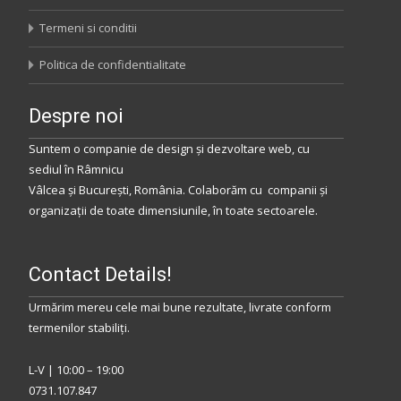
Termeni si conditii
Politica de confidentialitate
Despre noi
Suntem o companie de design și dezvoltare web, cu
sediul
în
Râmnicu
Vâlcea
și
București
,
România
.
Colaborăm
cu companii și
organizații de toate dimensiunile, în toate sectoarele.
Contact Details!
Urmărim mereu cele mai bune rezultate, livrate conform
termenilor stabiliţi.
L-V | 10:00 – 19:00
0731.107.847