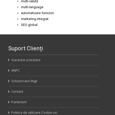
multi-valută
multi-language
automatizare furnizori
marketing integrat
SEO global
Suport Clienți
Garanție și testare
ANPC
Soluționare litigii
Contact
Partenerii
Politica de utilizare Cookie-uri