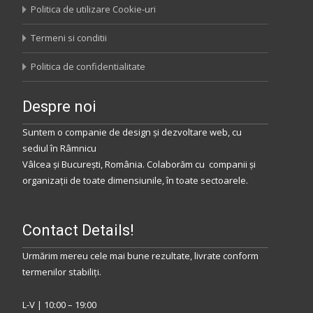
Politica de utilizare Cookie-uri
Termeni si conditii
Politica de confidentialitate
Despre noi
Suntem o companie de design și dezvoltare web, cu
sediul
în
Râmnicu
Vâlcea
și
București
,
România
.
Colaborăm
cu companii și
organizații de toate dimensiunile, în toate sectoarele.
Contact Details!
Urmărim mereu cele mai bune rezultate, livrate conform
termenilor stabiliţi.
L-V | 10:00 – 19:00