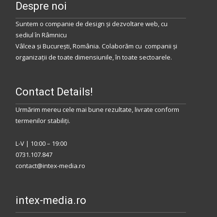
Despre noi
Suntem o companie de design și dezvoltare web, cu
sediul
în
Râmnicu
Vâlcea
și
București
,
România
.
Colaborăm
cu companii și
organizații de toate dimensiunile, în toate sectoarele.
Contact Details!
Urmărim mereu cele mai bune rezultate, livrate conform
termenilor stabiliţi.
L-V | 10:00 – 19:00
0731.107.847
contact@intex-media.ro
intex-media.ro