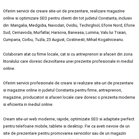
Oferim servicii de creare site-uri de prezentare, realizare magazine
online si optimizare SEO pentru clienti din tot judetul Constanta, inclusiv
din:
Mangalia,
Medgidia,
Navodari,
Ovidiu,
Techirghiol,
Eforie Nord,
Eforie
Sud,
Cernavoda,
Murfatlar,
Harsova,
Baneasa,
Lumina,
Valu lui Traian,
Cumpana,
Corbu,
Tuzla,
23 August,
Costinesti,
Mihail Kogalniceanu.
Colaboram atat cu firme locale, cat si cu antreprenori si afaceri din zona
litoralului care doresc dezvoltarea unei prezente profesionale in mediul
online.
Oferim servicii profesionale de creare si realizare site-uri de prezentare
si magazine online in judetul Constanta pentru firme, antreprenori,
magazine, producatori si afaceri locale care doresc o prezenta moderna
si eficienta in mediul online.
Cream site-uri web moderne, rapide, optimizate SEO si adaptate perfect
pentru telefoane mobile, tablete si desktop. Fie ca aveti nevoie de un
site de prezentare pentru promovarea serviciilor sau de un magazin