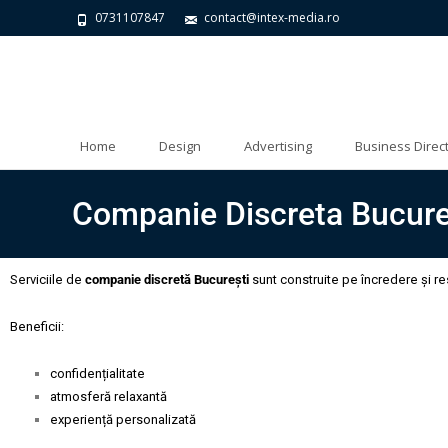
0731107847
contact@intex-media.ro
Home
Design
Advertising
Business Direc
Companie Discreta Bucures
Serviciile de
companie discretă București
sunt construite pe încredere și res
Beneficii:
confidențialitate
atmosferă relaxantă
experiență personalizată