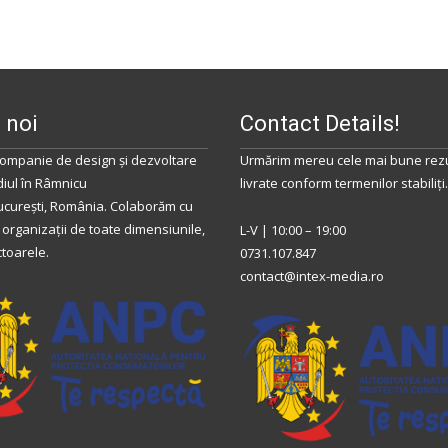
 noi
Contact Details!
ompanie de design și dezvoltare
Urmărim mereu cele mai bune rezu
diul
în
Râmnicu
livrate conform termenilor stabiliţi.
ucurești
,
România
.
Colaborăm
cu
 organizații de toate dimensiunile,
L-V | 10:00 – 19:00
ctoarele.
0731.107.847
contact@intex-media.ro