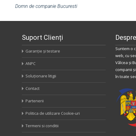
Domn de companie Bucuresti
Suport Clienți
Despre
Suntem o c
Garanție și testare
web, cu se
Vâlcea
și
B
ANPC
companii și
Soluționare litigii
în toate se
Contact
Partenerii
Politica de utilizare Cookie-uri
Termeni si conditii