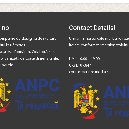
 noi
Contact Details!
ompanie de design și dezvoltare
Urmărim mereu cele mai bune rezu
diul
în
Râmnicu
livrate conform termenilor stabiliţi.
ucurești
,
România
.
Colaborăm
cu
 organizații de toate dimensiunile,
L-V | 10:00 – 19:00
ctoarele.
0731.107.847
contact@intex-media.ro