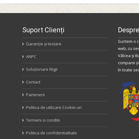
Suport Clienți
Despre
Suntem o c
Garanție și testare
web, cu se
Vâlcea
și
B
ANPC
companii și
Soluționare litigii
în toate se
Contact
Partenerii
Politica de utilizare Cookie-uri
Termeni si conditii
Politica de confidentialitate