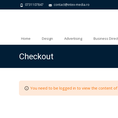
0731107847
contact@intex-media.ro
Skip to content
Home
Design
Advertising
Business Direc
Checkout
You need to be logged in to view the content of 