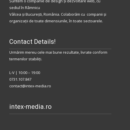
Suntem o companie de design și dezvoltare web, cu
sediul
în
Râmnicu
Vâlcea
și
București
,
România
.
Colaborăm
cu companii și
organizații de toate dimensiunile, în toate sectoarele.
Contact Details!
Urmărim mereu cele mai bune rezultate, livrate conform
termenilor stabiliţi.
L-V | 10:00 – 19:00
0731.107.847
contact@intex-media.ro
intex-media.ro