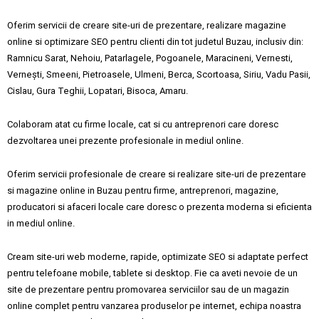
Oferim servicii de creare site-uri de prezentare, realizare magazine
online si optimizare SEO pentru clienti din tot judetul Buzau, inclusiv din:
Ramnicu Sarat,
Nehoiu,
Patarlagele,
Pogoanele,
Maracineni,
Vernesti,
Vernești,
Smeeni,
Pietroasele,
Ulmeni,
Berca,
Scortoasa,
Siriu,
Vadu Pasii,
Cislau,
Gura Teghii,
Lopatari,
Bisoca,
Amaru.
Colaboram atat cu firme locale, cat si cu antreprenori care doresc
dezvoltarea unei prezente profesionale in mediul online.
Oferim servicii profesionale de creare si realizare site-uri de prezentare
si magazine online in Buzau pentru firme, antreprenori, magazine,
producatori si afaceri locale care doresc o prezenta moderna si eficienta
in mediul online.
Cream site-uri web moderne, rapide, optimizate SEO si adaptate perfect
pentru telefoane mobile, tablete si desktop. Fie ca aveti nevoie de un
site de prezentare pentru promovarea serviciilor sau de un magazin
online complet pentru vanzarea produselor pe internet, echipa noastra