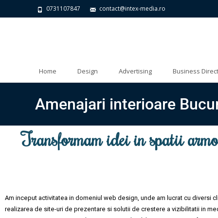
0731107847
contact@intex-media.ro
Home
Design
Advertising
Business Direc
Amenajari interioare Bucur
Transformam idei in spatii armo
Am inceput activitatea in domeniul web design, unde am lucrat cu diversi cl
realizarea de site-uri de prezentare si solutii de crestere a vizibilitatii in m