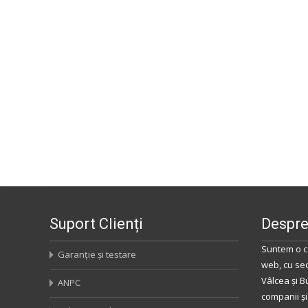
Suport Clienți
Despre
Suntem o c
Garanție și testare
web, cu se
Vâlcea
și
B
ANPC
companii și