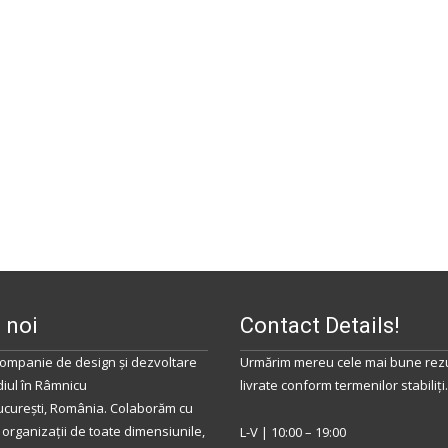
 noi
Contact Details!
ompanie de design și dezvoltare
Urmărim mereu cele mai bune rezu
diul
în
Râmnicu
livrate conform termenilor stabiliţi.
ucurești
,
România
.
Colaborăm
cu
 organizații de toate dimensiunile,
L-V | 10:00 – 19:00