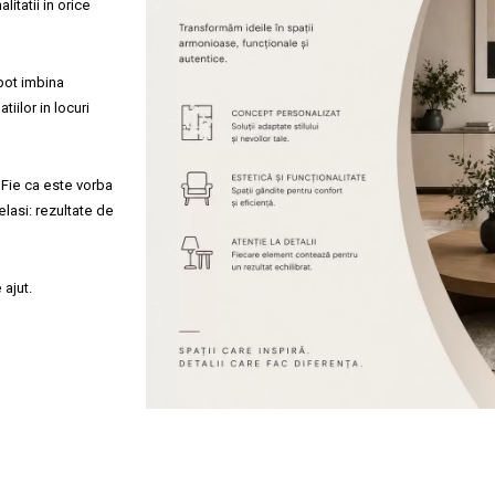
litatii in orice
 pot imbina
iilor in locuri
 Fie ca este vorba
lasi: rezultate de
 ajut.