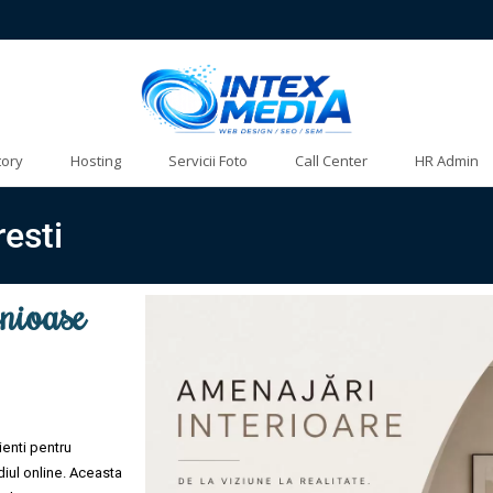
tory
Hosting
Servicii Foto
Call Center
HR Admin
esti
nioase
ienti pentru
ediul online. Aceasta