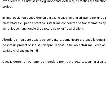
experienta m-a ajutat sa inteleg importanta detaliilor, a esteticii si a functiona
proiect.
In timp, pasiunea pentru design s-a extins catre amenajari interioare, unde
creativitatea cu partea practica. Astazi, ma concentrez pe transformarea spat
armonioase, functionale si adaptate nevoilor fiecarui client.
Abordarea mea este bazata pe seriozitate, comunicare si atentie la detalii.
despre un proiect online sau despre un spatiu fizic, obiectivul meu este ace
calitate si clienti multumiti.
Daca iti doresti un partener de incredere pentru proiectul tau, sunt aici sa te