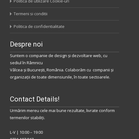
Politica de utilizare Cookie-uri
Termeni si conditii
Politica de confidentialitate
Despre noi
Suntem o companie de design și dezvoltare web, cu
sediul
în
Râmnicu
Vâlcea
și
București
,
România
.
Colaborăm
cu companii și
organizații de toate dimensiunile, în toate sectoarele.
Contact Details!
Urmărim mereu cele mai bune rezultate, livrate conform
termenilor stabiliţi.
L-V | 10:00 – 19:00