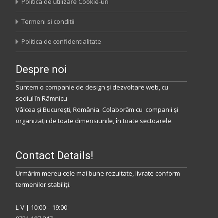
Politica de utilizare Cookie-uri
Termeni si conditii
Politica de confidentialitate
Despre noi
Suntem o companie de design și dezvoltare web, cu
sediul
în
Râmnicu
Vâlcea
și
București
,
România
.
Colaborăm
cu companii și
organizații de toate dimensiunile, în toate sectoarele.
Contact Details!
Urmărim mereu cele mai bune rezultate, livrate conform
termenilor stabiliţi.
L-V | 10:00 – 19:00